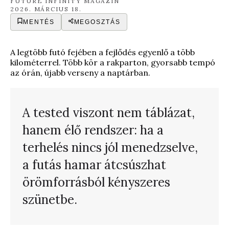
FUTURE INFINITY MAGAZIN
2026. MÁRCIUS 18.
MENTÉS
MEGOSZTÁS
A legtöbb futó fejében a fejlődés egyenlő a több
kilométerrel. Több kör a rakparton, gyorsabb tempó
az órán, újabb verseny a naptárban.
A tested viszont nem táblázat,
hanem élő rendszer: ha a
terhelés nincs jól menedzselve,
a futás hamar átcsúszhat
örömforrásból kényszeres
szünetbe.