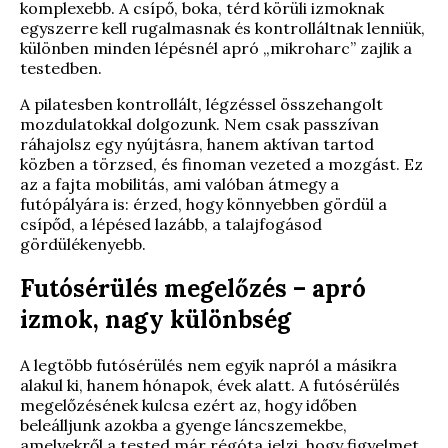
komplexebb. A csípő, boka, térd körüli izmoknak
egyszerre kell rugalmasnak és kontrolláltnak lenniük,
különben minden lépésnél apró „mikroharc” zajlik a
testedben.
A pilatesben kontrollált, légzéssel összehangolt
mozdulatokkal dolgozunk. Nem csak passzívan
ráhajolsz egy nyújtásra, hanem aktívan tartod
közben a törzsed, és finoman vezeted a mozgást. Ez
az a fajta mobilitás, ami valóban átmegy a
futópályára is: érzed, hogy könnyebben gördül a
csípőd, a lépésed lazább, a talajfogásod
gördülékenyebb.
Futósérülés megelőzés – apró
izmok, nagy különbség
A legtöbb futósérülés nem egyik napról a másikra
alakul ki, hanem hónapok, évek alatt. A futósérülés
megelőzésének kulcsa ezért az, hogy időben
beleálljunk azokba a gyenge láncszemekbe,
amelyekről a tested már régóta jelzi, hogy figyelmet