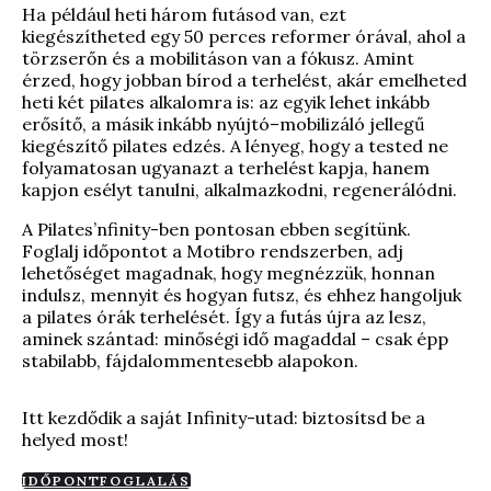
Ha például heti három futásod van, ezt
kiegészítheted egy 50 perces reformer órával, ahol a
törzserőn és a mobilitáson van a fókusz. Amint
érzed, hogy jobban bírod a terhelést, akár emelheted
heti két pilates alkalomra is: az egyik lehet inkább
erősítő, a másik inkább nyújtó–mobilizáló jellegű
kiegészítő pilates edzés. A lényeg, hogy a tested ne
folyamatosan ugyanazt a terhelést kapja, hanem
kapjon esélyt tanulni, alkalmazkodni, regenerálódni.
A Pilates’nfinity-ben pontosan ebben segítünk.
Foglalj időpontot a Motibro rendszerben, adj
lehetőséget magadnak, hogy megnézzük, honnan
indulsz, mennyit és hogyan futsz, és ehhez hangoljuk
a pilates órák terhelését. Így a futás újra az lesz,
aminek szántad: minőségi idő magaddal – csak épp
stabilabb, fájdalommentesebb alapokon.
Itt kezdődik a saját Infinity-utad: biztosítsd be a
helyed most!
IDŐPONTFOGLALÁS