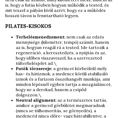
is, hogy a futás közben hogyan működik a tested, és
mit teszel a pályán kívül azért, hogy ez a működés
hosszú távon is fenntartható legyen.
PILATES-KISOKOS
Terhelésmenedzsment:
nem csak az edzés
mennyisége (kilométer, tempó) számít, hanem
az is, hogyan reagál rá a tested. Ide tartozik a
regeneráció, a keresztedzés, a nyújtás és az,
hogy időben visszaveszel, ha a szervezeted
túlterhelésjelet ad.\
Futók törzsereje:
a gerincet körbeölelő mély
has- és hátizmok, a medence körüli stabilizáló
izmok és a farizom összehangolt munkája, ami
minden lépésnél egyben tartja a mozgásláncot,
hogy ne a derekad, hanem a csípőd
dolgozzon.\
Neutral alignment:
az a természetes tartás,
amikor a gerinced görbületei megmaradnak
(nincs se túlhomorítás, se görnyedés), a
medencéd nincs előre- vagy hátrabillentve, a