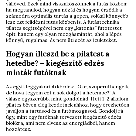
vállöved. Ezek mind visszaköszönnek a futás közben:
ha megtanulod, hogyan néz ki és hogyan érződik a
számodra optimális tartás a gépen, sokkal könnyebb
lesz ezt felidézni futás közben is. A futástechnika
pilates segítségével nem egy „katonás” futótestet
épít, hanem egy olyan mozgásmintát, ahol a lépés
könnyű, rugalmas, és nem üti szét az ízületeket.
Hogyan illeszd be a pilatest a
hetedbe? – kiegészítő edzés
minták futóknak
Az egyik leggyakoribb kérdés: „Oké, szuperül hangzik,
de hova tegyem ezt a sok dolgot a hetembe?” A
válasz egyszerűbb, mint gondolnád. Heti 1–2 alkalom
pilates bőven elég kezdetnek ahhoz, hogy érezhetően
javuljon a tartásod és a futómozgásod. Gondolj rá
úgy, mint egy futóknak tervezett kiegészítő edzés
blokkra, ami nem elvesz az energiádból, hanem
hozzátesz.