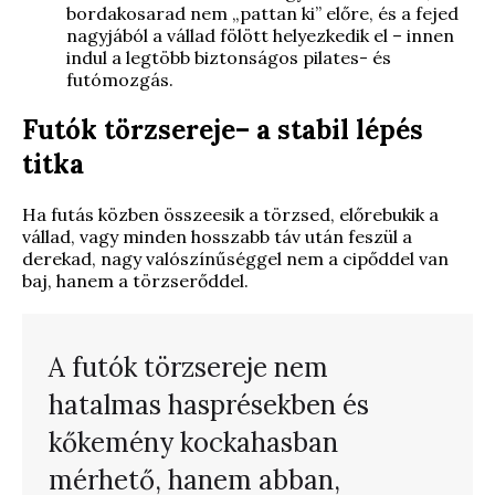
bordakosarad nem „pattan ki” előre, és a fejed
nagyjából a vállad fölött helyezkedik el – innen
indul a legtöbb biztonságos pilates- és
futómozgás.
Futók törzsereje– a stabil lépés
titka
Ha futás közben összeesik a törzsed, előrebukik a
vállad, vagy minden hosszabb táv után feszül a
derekad, nagy valószínűséggel nem a cipőddel van
baj, hanem a törzserőddel.
A futók törzsereje nem
hatalmas hasprésekben és
kőkemény kockahasban
mérhető, hanem abban,