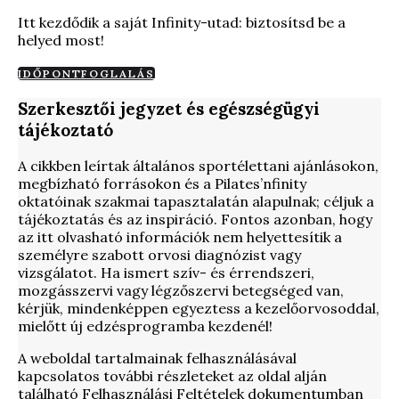
Itt kezdődik a saját Infinity-utad: biztosítsd be a
helyed most!
IDŐPONTFOGLALÁS
Szerkesztői jegyzet és egészségügyi
tájékoztató
A cikkben leírtak általános sportélettani ajánlásokon,
megbízható forrásokon és a Pilates’nfinity
oktatóinak szakmai tapasztalatán alapulnak; céljuk a
tájékoztatás és az inspiráció. Fontos azonban, hogy
az itt olvasható információk nem helyettesítik a
személyre szabott orvosi diagnózist vagy
vizsgálatot. Ha ismert szív- és érrendszeri,
mozgásszervi vagy légzőszervi betegséged van,
kérjük, mindenképpen egyeztess a kezelőorvosoddal,
mielőtt új edzésprogramba kezdenél!
A weboldal tartalmainak felhasználásával
kapcsolatos további részleteket az oldal alján
található Felhasználási Feltételek dokumentumban