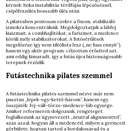
kérnek: boka instabilitás térdfájás lépcsőzésnél,
csípőfeszülés hosszabb ülés után.
A pilatesben pontosan ezekre a finom, stabilizáló
izmokra koncentrálunk. Megdolgoztatjuk a lábfej
kisizmait, a combhajlítókat, a farizmot, a medence
körüli mély stabilizátorokat. A futósérülések
megelőzése így nem tiltólista lesz („ne fuss ennyit”),
hanem egy aktív program: célzottan erősíted azt,
ami eddig kimaradt, így a futás újra biztonságosabb
terepnek érződik.
Futástechnika pilates szemmel
A futástechnika pilates szemmel nézve már nem
pusztán „lépek-egy-kettő-három”, hanem egy
összjáték: fej–váll–törzs–medence–láb egysége.
Amikor reformeren dolgozunk, rengeteget
foglalkozunk az úgynevezett „neutral alignmenttel”,
azaz azzal, hogyan áll a medencéd, milyen a gerinced
görbülete, hogyan tartod a bordakosarad és a