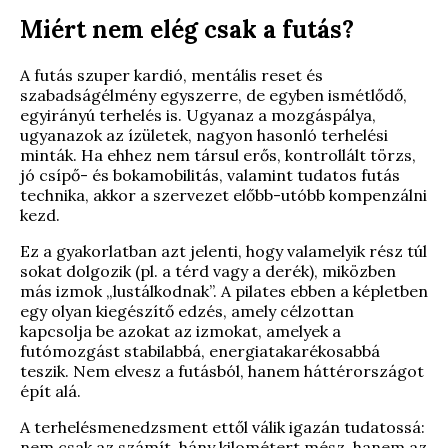
Miért nem elég csak a futás?
A futás szuper kardió, mentális reset és
szabadságélmény egyszerre, de egyben ismétlődő,
egyirányú terhelés is. Ugyanaz a mozgáspálya,
ugyanazok az ízületek, nagyon hasonló terhelési
minták. Ha ehhez nem társul erős, kontrollált törzs,
jó csípő- és bokamobilitás, valamint tudatos futás
technika, akkor a szervezet előbb-utóbb kompenzálni
kezd.
Ez a gyakorlatban azt jelenti, hogy valamelyik rész túl
sokat dolgozik (pl. a térd vagy a derék), miközben
más izmok „lustálkodnak”. A pilates ebben a képletben
egy olyan kiegészítő edzés, amely célzottan
kapcsolja be azokat az izmokat, amelyek a
futómozgást stabilabbá, energiatakarékosabbá
teszik. Nem elvesz a futásból, hanem háttérországot
épít alá.
A terhelésmenedzsment ettől válik igazán tudatossá:
nem csak az számít, hány kilométert mész, hanem az