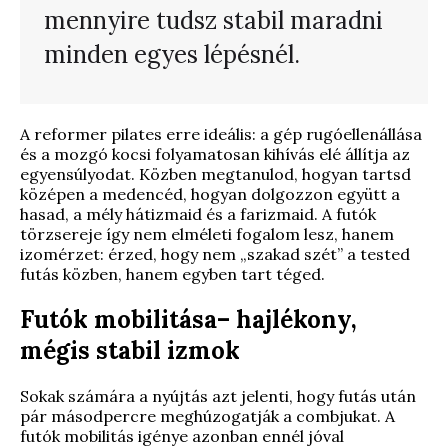
mennyire tudsz stabil maradni
minden egyes lépésnél.
A reformer pilates erre ideális: a gép rugóellenállása
és a mozgó kocsi folyamatosan kihívás elé állítja az
egyensúlyodat. Közben megtanulod, hogyan tartsd
középen a medencéd, hogyan dolgozzon együtt a
hasad, a mély hátizmaid és a farizmaid. A futók
törzsereje így nem elméleti fogalom lesz, hanem
izomérzet: érzed, hogy nem „szakad szét” a tested
futás közben, hanem egyben tart téged.
Futók mobilitása– hajlékony,
mégis stabil izmok
Sokak számára a nyújtás azt jelenti, hogy futás után
pár másodpercre meghúzogatják a combjukat. A
futók mobilitás igénye azonban ennél jóval