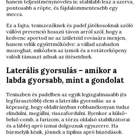
hanem teljesítménynövelés is: stabilabb lesz a szerva,
pontosabb a röpte, és fájdalommentesebb egy
meccs.
Ez a fajta, teniszezőknek és padel játékosoknak szóló
vállövi prevenció hosszú távon arról szól, hogy a
kedvenc sportod ne az ízületeid rovására menjen,
hanem velük együttműködve: a vállad szabadon
mozoghat, miközben az izmok és a rotátorköpeny
valódi támaszt adnak az ütéseidnek.
Laterális gyorsulás – amikor a
labda gyorsabb, mint a gondolat
Teniszben és padelben az egyik legizgalmasabb (és
legfárasztóbb) elem a laterális gyorsulás: az a
képesség, hogy oldalirányban robbanékonyan tudsz
elindulni, megállni, visszafordulni. Ilyenkor a külső–
belső comb, a farizom, a törzs oldalsó stabilizátorai
és a lábfej apró izmai dolgoznak egyszerre. Ha
bármelyik késik, jönnek a tipikus apró húzódások.