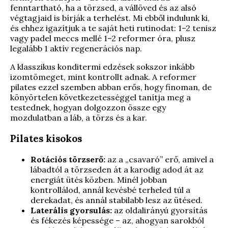
fenntartható, ha a törzsed, a vállöved és az alsó
végtagjaid is bírják a terhelést. Mi ebből indulunk ki,
és ehhez igazítjuk a te saját heti rutinodat: 1–2 tenisz
vagy padel meccs mellé 1–2 reformer óra, plusz
legalább 1 aktív regenerációs nap.
A klasszikus konditermi edzések sokszor inkább
izomtömeget, mint kontrollt adnak. A reformer
pilates ezzel szemben abban erős, hogy finoman, de
könyörtelen következetességgel tanítja meg a
testednek, hogyan dolgozzon össze egy
mozdulatban a láb, a törzs és a kar.
Pilates kisokos
Rotációs törzserő:
az a „csavaró” erő, amivel a
lábadtól a törzseden át a karodig adod át az
energiát ütés közben. Minél jobban
kontrollálod, annál kevésbé terheled túl a
derekadat, és annál stabilabb lesz az ütésed.
Laterális gyorsulás:
az oldalirányú gyorsítás
és fékezés képessége – az, ahogyan sarokból