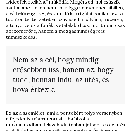
„videófelvételként” működik. Megérzed, hol csúszik
szét a lánc – a láb nem tol eléggé, a medence kibillen,
a váll előreugrik –, és van idő korrigálni. Amikor ezt a
tudatos testérzetet visszaviszed a pályára, a szerva,
a tenyeres és a fonák is stabilabb lesz, mert nem csak
az izomerőre, hanem a mozgásminőségre is
támaszkodsz.
Nem az a cél, hogy mindig
erősebben üss, hanem az, hogy
tudd, honnan indul az ütés, és
hova érkezik.
Ez az a szemlélet, ami a pontokért folyó versenyben
a fejedet is tehermentesíti: ha bízol a
mozdulatodban, felszabadultabban játszol, és az ütés
stabilitás lassan az egyik legnagyobb erősségeddé