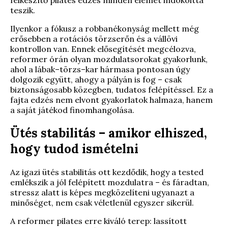
felkészítő pilates edzés minden elemét indokolttá
teszik.
Ilyenkor a fókusz a robbanékonyság mellett még
erősebben a rotációs törzserőn és a vállövi
kontrollon van. Ennek elősegítését megcélozva,
reformer órán olyan mozdulatsorokat gyakorlunk,
ahol a lábak–törzs–kar hármasa pontosan úgy
dolgozik együtt, ahogy a pályán is fog – csak
biztonságosabb közegben, tudatos felépítéssel. Ez a
fajta edzés nem elvont gyakorlatok halmaza, hanem
a saját játékod finomhangolása.
Ütés stabilitás – amikor elhiszed,
hogy tudod ismételni
Az igazi ütés stabilitás ott kezdődik, hogy a tested
emlékszik a jól felépített mozdulatra – és fáradtan,
stressz alatt is képes megközelíteni ugyanazt a
minőséget, nem csak véletlenül egyszer sikerül.
A reformer pilates erre kiváló terep: lassított