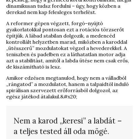
dinamikusan tudsz fordulni – úgy, hogy közben a
derekad nem kap felesleges terhelést.
A reformer gépen végzett, forgó–nyújtó
gyakorlatokkal pontosan ezt a rotációs törzserőt
építjük. A lábad stabilan dolgozik, a medencéd
kontrollált helyzetben marad, miközben a karoddal
„ütésszerű” mozdulatokat végzel a hevederekkel. A
teniszben és padelben ez a láthatatlan motor adja
azt a stabilitást, amitől a labda ütése nem csak erős,
de kiszámítható is lesz.
Amikor edzésen megtanulod, hogy nem a válladból
„rángatod” a mozdulatot, hanem a talpaidtól induló
spirálisan szervezett erőforrásból dolgozol, az
egész játékod átalakul.&#x20;
Nem a karod „keresi” a labdát –
a teljes tested áll oda mögé.