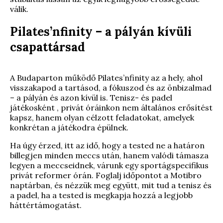
válik.
Pilates’nfinity – a pályán kívüli
csapattársad
A Budaparton működő Pilates’nfinity az a hely, ahol
visszakapod a tartásod, a fókuszod és az önbizalmad
– a pályán és azon kívül is. Tenisz- és padel
játékosként , privát óráinkon nem általános erősítést
kapsz, hanem olyan célzott feladatokat, amelyek
konkrétan a játékodra épülnek.
Ha úgy érzed, itt az idő, hogy a tested ne a határon
billegjen minden meccs után, hanem valódi támasza
legyen a meccseidnek, várunk egy sportágspecifikus
privát reformer órán. Foglalj időpontot a Motibro
naptárban, és nézzük meg együtt, mit tud a tenisz és
a padel, ha a tested is megkapja hozzá a legjobb
háttértámogatást.