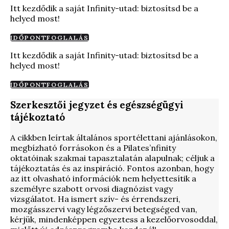
Itt kezdődik a saját Infinity-utad: biztosítsd be a
helyed most!
IDŐPONTFOGLALÁS
Itt kezdődik a saját Infinity-utad: biztosítsd be a
helyed most!
IDŐPONTFOGLALÁS
Szerkesztői jegyzet és egészségügyi
tájékoztató
A cikkben leírtak általános sportélettani ajánlásokon,
megbízható forrásokon és a Pilates’nfinity
oktatóinak szakmai tapasztalatán alapulnak; céljuk a
tájékoztatás és az inspiráció. Fontos azonban, hogy
az itt olvasható információk nem helyettesítik a
személyre szabott orvosi diagnózist vagy
vizsgálatot. Ha ismert szív- és érrendszeri,
mozgásszervi vagy légzőszervi betegséged van,
kérjük, mindenképpen egyeztess a kezelőorvosoddal,