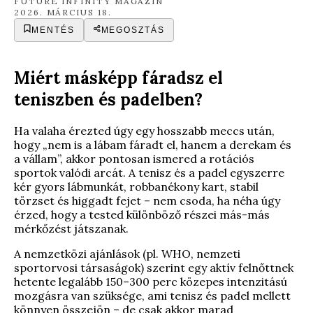
FUTURE INFINITY MAGAZIN
2026. MÁRCIUS 18.
MENTÉS
MEGOSZTÁS
Miért másképp fáradsz el
teniszben és padelben?
Ha valaha érezted úgy egy hosszabb meccs után,
hogy „nem is a lábam fáradt el, hanem a derekam és
a vállam”, akkor pontosan ismered a rotációs
sportok valódi arcát. A tenisz és a padel egyszerre
kér gyors lábmunkát, robbanékony kart, stabil
törzset és higgadt fejet – nem csoda, ha néha úgy
érzed, hogy a tested különböző részei más-más
mérkőzést játszanak.
A nemzetközi ajánlások (pl. WHO, nemzeti
sportorvosi társaságok) szerint egy aktív felnőttnek
hetente legalább 150–300 perc közepes intenzitású
mozgásra van szüksége, ami tenisz és padel mellett
könnyen összejön – de csak akkor marad