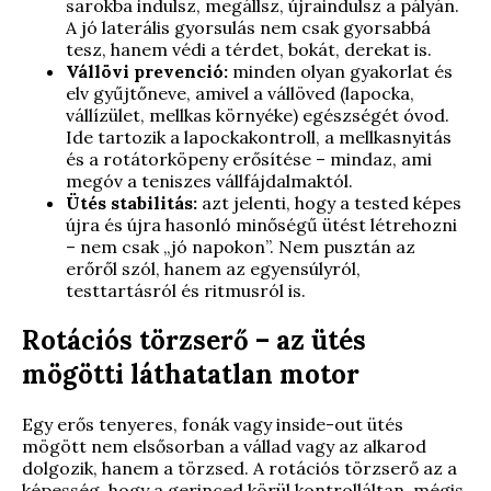
sarokba indulsz, megállsz, újraindulsz a pályán.
A jó laterális gyorsulás nem csak gyorsabbá
tesz, hanem védi a térdet, bokát, derekat is.
Vállövi prevenció:
minden olyan gyakorlat és
elv gyűjtőneve, amivel a vállöved (lapocka,
vállízület, mellkas környéke) egészségét óvod.
Ide tartozik a lapockakontroll, a mellkasnyitás
és a rotátorköpeny erősítése – mindaz, ami
megóv a teniszes vállfájdalmak­tól.
Ütés stabilitás:
azt jelenti, hogy a tested képes
újra és újra hasonló minőségű ütést létrehozni
– nem csak „jó napokon”. Nem pusztán az
erőről szól, hanem az egyensúlyról,
testtartásról és ritmusról is.
Rotációs törzserő – az ütés
mögötti láthatatlan motor
Egy erős tenyeres, fonák vagy inside-out ütés
mögött nem elsősorban a vállad vagy az alkarod
dolgozik, hanem a törzsed. A rotációs törzserő az a
képesség, hogy a gerinced körül kontrolláltan, mégis