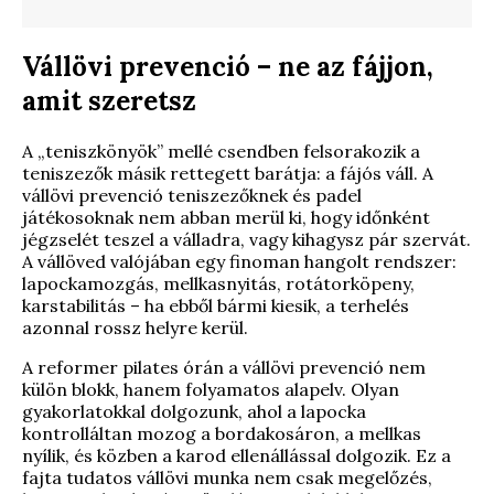
Vállövi prevenció – ne az fájjon,
amit szeretsz
A „teniszkönyök” mellé csendben felsorakozik a
teniszezők másik rettegett barátja: a fájós váll. A
vállövi prevenció teniszezőknek és padel
játékosoknak nem abban merül ki, hogy időnként
jégzselét teszel a válladra, vagy kihagysz pár szervát.
A vállöved valójában egy finoman hangolt rendszer:
lapockamozgás, mellkasnyitás, rotátorköpeny,
karstabilitás – ha ebből bármi kiesik, a terhelés
azonnal rossz helyre kerül.
A reformer pilates órán a vállövi prevenció nem
külön blokk, hanem folyamatos alapelv. Olyan
gyakorlatokkal dolgozunk, ahol a lapocka
kontrolláltan mozog a bordakosáron, a mellkas
nyílik, és közben a karod ellenállással dolgozik. Ez a
fajta tudatos vállövi munka nem csak megelőzés,