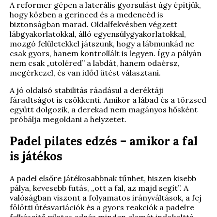
A reformer gépen a laterális gyorsulást úgy építjük,
hogy közben a gerinced és a medencéd is
biztonságban marad. Oldalfekvésben végzett
lábgyakorlatokkal, álló egyensúlygyakorlatokkal,
mozgó felületekkel játszunk, hogy a lábmunkád ne
csak gyors, hanem kontrollált is legyen. Így a pályán
nem csak „utoléred” a labdát, hanem odaérsz,
megérkezel, és van időd ütést választani.
A jó oldalsó stabilitás ráadásul a deréktáji
fáradtságot is csökkenti. Amikor a lábad és a törzsed
együtt dolgozik, a derekad nem magányos hősként
próbálja megoldani a helyzetet.
Padel pilates edzés – amikor a fal
is játékos
A padel elsőre játékosabbnak tűnhet, hiszen kisebb
pálya, kevesebb futás, „ott a fal, az majd segít”. A
valóságban viszont a folyamatos irányváltások, a fej
fölötti ütésvariációk és a gyors reakciók a padelre