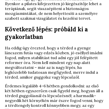
Ilyenkor a pilates kifejezetten jó kiegészítője lehet a
terápiának, segít visszaépíteni a biztonságos
mozgásmintákat, de nem helyettesíti a személyre
szabott szakmai vizsgálatot és kezelési tervet.
Következő lépés: próbáld ki a
gyakorlatban
Ha eddig úgy érezted, hogy a térded a gyenge
láncszem futás vagy edzés közben, jó eséllyel imádni
fogod, milyen stabilitást tud adni egy jól felépített
reformer óra. Nem kell mindent egy nap alatt
megváltoztatni – már az is nagy lépés, ha
legközelebb tudatosan megfigyeled, merre indul a
térded, amikor guggolsz vagy lépcsőzöl.
Érdemes legalább 4–6 hétben gondolkodni: az első
két hétben egyszerűen csak figyeld meg, hogyan áll a
térded guggolásnál és lépcsőzésnél; a harmadik–
negyedik hét környékén már észre fogod venni, hogy
a térdtengely kontroll könnyebben megy, az egy