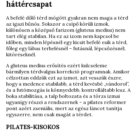
háttércsapat
A befelé dőlő térd mögött gyakran nem maga a térd
az igazi bűnös. Sokszor a csípő körüli izmok,
különösen a középső farizom (gluteus medius) nem
tart elég stabilan. Ha ez az izom nem kapcsol be
időben, minden lépésnél egy kicsit befelé esik a térd,
főleg egy lábas terhelésnél – futásnál, lépcsőzésnél,
kitöréseknél.
A gluteus medius erősítés ezért kulcseleme
bármilyen térdvalgus korrekció programnak. Amikor
célzottan eddzük ezt az izmot, azt vesszük észre,
hogy a medence stabilabb, a térd kevésbé „vándorol”,
és a futómozgás is könnyedebb, kontrolláltabb lesz. A
boka stabilitása, a talp boltozata és a törzs izmai
ugyanígy részei a rendszernek – a pilates reformer
pont azért zseniális, mert az egész láncot tanítja
egyszerre, nem csak magát a térdet.
PILATES-KISOKOS