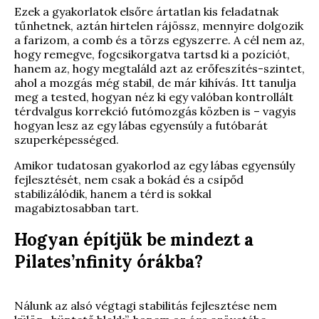
Ezek a gyakorlatok elsőre ártatlan kis feladatnak
tűnhetnek, aztán hirtelen rájössz, mennyire dolgozik
a farizom, a comb és a törzs egyszerre. A cél nem az,
hogy remegve, fogcsikorgatva tartsd ki a pozíciót,
hanem az, hogy megtaláld azt az erőfeszítés-szintet,
ahol a mozgás még stabil, de már kihívás. Itt tanulja
meg a tested, hogyan néz ki egy valóban kontrollált
térdvalgus korrekció futómozgás közben is – vagyis
hogyan lesz az egy lábas egyensúly a futóbarát
szuperképességed.
Amikor tudatosan gyakorlod az egy lábas egyensúly
fejlesztését, nem csak a bokád és a csípőd
stabilizálódik, hanem a térd is sokkal
magabiztosabban tart.
Hogyan építjük be mindezt a
Pilates’nfinity órákba?
Nálunk az alsó végtagi stabilitás fejlesztése nem