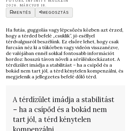
FUTURE INFINITY MAGAZIN
2026. MÁRCIUS 18.
MENTÉS
MEGOSZTÁS
Ha futás, guggolás vagy lépcsőzés közben azt érzed,
hogy a térded befelé „csuklik”, jó eséllyel
térdvalgusról beszélünk. Ez elsőre lehet, hogy csak
furcsán néz ki a tükörben vagy videón visszanézve,
de valójában ennél sokkal fontosabb információt
hordoz: hosszú távon növeli a sérüléskockázatot. A
térdízület imádja a stabilitást – ha a csípőd és a
bokád nem tart jól, a térd kénytelen kompenzálni, és
megjelenik a jellegzetes befelé dőlő térd.
A térdízület imádja a stabilitást
– ha a csípőd és a bokád nem
tart jól, a térd kénytelen
kompenzálni.