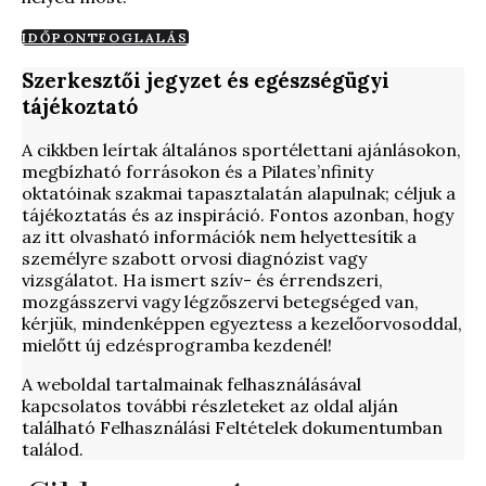
IDŐPONTFOGLALÁS
Szerkesztői jegyzet és egészségügyi
tájékoztató
A cikkben leírtak általános sportélettani ajánlásokon,
megbízható forrásokon és a Pilates’nfinity
oktatóinak szakmai tapasztalatán alapulnak; céljuk a
tájékoztatás és az inspiráció. Fontos azonban, hogy
az itt olvasható információk nem helyettesítik a
személyre szabott orvosi diagnózist vagy
vizsgálatot. Ha ismert szív- és érrendszeri,
mozgásszervi vagy légzőszervi betegséged van,
kérjük, mindenképpen egyeztess a kezelőorvosoddal,
mielőtt új edzésprogramba kezdenél!
A weboldal tartalmainak felhasználásával
kapcsolatos további részleteket az oldal alján
található Felhasználási Feltételek dokumentumban
találod.