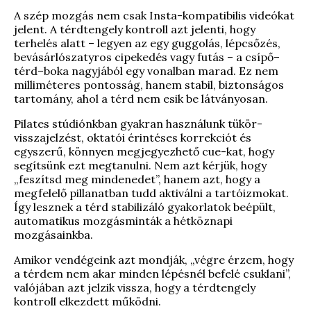
A szép mozgás nem csak Insta-kompatibilis videókat
jelent. A térdtengely kontroll azt jelenti, hogy
terhelés alatt – legyen az egy guggolás, lépcsőzés,
bevásárlószatyros cipekedés vagy futás – a csípő–
térd–boka nagyjából egy vonalban marad. Ez nem
milliméteres pontosság, hanem stabil, biztonságos
tartomány, ahol a térd nem esik be látványosan.
Pilates stúdiónkban gyakran használunk tükör-
visszajelzést, oktatói érintéses korrekciót és
egyszerű, könnyen megjegyezhető cue-kat, hogy
segítsünk ezt megtanulni. Nem azt kérjük, hogy
„feszítsd meg mindenedet”, hanem azt, hogy a
megfelelő pillanatban tudd aktiválni a tartóizmokat.
Így lesznek a térd stabilizáló gyakorlatok beépült,
automatikus mozgásminták a hétköznapi
mozgásainkba.
Amikor vendégeink azt mondják, „végre érzem, hogy
a térdem nem akar minden lépésnél befelé csuklani”,
valójában azt jelzik vissza, hogy a térdtengely
kontroll elkezdett működni.