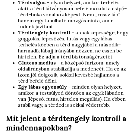
Térdvalgus
– olyan helyzet, amikor terhelés
alatt a térd látványosan befelé mozdul a csípő–
térd–boka vonalhoz képest. Nem „rossz láb”,
hanem egy tanulható mozgásminta, amin
tudunk javítani.
Térdtengely kontroll
– annak képessége, hogy
guggolás, lépcsőzés, futás vagy egy lábas
terhelés közben a térd nagyjából a második–
harmadik lábujj irányába nézzen, ne essen be
hirtelen. Ez adja a térd biztonságérzetét.
Gluteus medius
– a középső farizom, amely
oldalirányban stabilizálja a medencét. Ha ez az
izom jól dolgozik, sokkal kevésbé hajlamos a
térd befelé dőlni.
Egy lábas egyensúly
– minden olyan helyzet,
amikor a testsúlyod döntően az egyik lábadon
van (lépcső, futás, hirtelen megállás). Ha ebben
stabil vagy, a térded is sokkal védettebb.
Mit jelent a térdtengely kontroll a
mindennapokban?