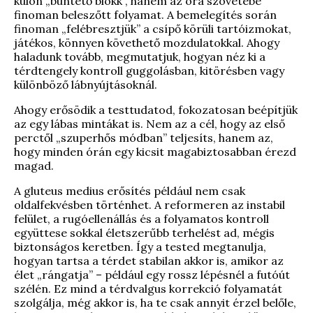
külön „büntető blokk”, hanem az óra szövetébe
finoman beleszőtt folyamat. A bemelegítés során
finoman „felébresztjük” a csípő körüli tartóizmokat,
játékos, könnyen követhető mozdulatokkal. Ahogy
haladunk tovább, megmutatjuk, hogyan néz ki a
térdtengely kontroll guggolásban, kitörésben vagy
különböző lábnyújtásoknál.
Ahogy erősödik a testtudatod, fokozatosan beépítjük
az egy lábas mintákat is. Nem az a cél, hogy az első
perctől „szuperhős módban” teljesíts, hanem az,
hogy minden órán egy kicsit magabiztosabban érezd
magad.
A gluteus medius erősítés például nem csak
oldalfekvésben történhet. A reformeren az instabil
felület, a rugóellenállás és a folyamatos kontroll
együttese sokkal életszerűbb terhelést ad, mégis
biztonságos keretben. Így a tested megtanulja,
hogyan tartsa a térdet stabilan akkor is, amikor az
élet „rángatja” – például egy rossz lépésnél a futóút
szélén. Ez mind a térdvalgus korrekció folyamatát
szolgálja, még akkor is, ha te csak annyit érzel belőle,