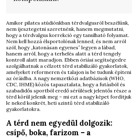
Amikor pilates stúdiónkban térdvalgusról beszélünk,
nem ijesztegetni szeretnénk, hanem megmutatni,
hogy a térdvalgus korrekció egy tanulható folyamat.
Nem kell hozzá élsportolónak lenned, és nem arról
szól, hogy „katonásan egyenes” legyen a lábad,
hanem arról, hogy a terhelés alatt a térd tengely
kontroll alatt maradjon. Ebben óriási segítségedre
szolgálhatnak a célzott térd stabilizáló gyakorlatok,
amelyeket reformeren és talajon is be tudunk építeni
az óráidba. A nagy nemzetközi adatbázisok (WHO,
CDC, IHME) közös tapasztalata, hogy a futásból és
szabadidős sportból eredő sérülések jelentős része a
térd körül jelenik meg – mi ezt a nagy képet fordítjuk
le neked konkrét, heti szintű térd stabilizáló
gyakorlatokra.
A térd nem egyedül dolgozik:
csípő, boka, farizom – a