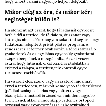
hogy „most valami nagyon jó helyen dolgozik”.
Mikor elég az óra, és mikor kérj
segítséget külön is?
Ha időnként azt érzed, hogy fáradásnál egy kicsit
befelé dől a térded, de fájdalom, duzzanat vagy
kattogás nincs, akkor nagyon sokat tud segíteni egy
tudatosan felépített privát pilates program. A
rendszeres reformer órák során a térd stabilizáló
gyakorlatok és az egy lábas egyensúly gyakorlatai
szépen beépülnek a mozgásodba, és azt veszed
észre, hogy futásnál, erősítésnél is stabilabban
érkezel a talajra, a térdtengely kontroll egyre
természetesebbé válik.
Ha viszont éles, szúró vagy visszatérő fájdalmat
érzel a térdedben, már volt komolyabb térdsérülésed
(például szalagszakadás vagy műtét), vagy
bizonytalan, instabil érzésed van minden nagyobb
terhelésnél, akkor mindenképp érdemes ortopéd
orvossal vagy gyógytornásszal is konzultálnod.