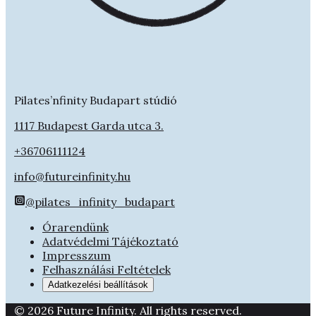
Pilates’nfinity Budapart stúdió
1117 Budapest Garda utca 3.
+36706111124
info@futureinfinity.hu
@pilates_infinity_budapart
Órarendünk
Adatvédelmi Tájékoztató
Impresszum
Felhasználási Feltételek
Adatkezelési beállítások
© 2026 Future Infinity. All rights reserved.