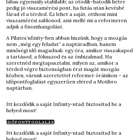
lábas egyensúly stabilabb; az ötödik–hatodik hétre
pedig jó visszamérési pont, ha futás után kevésbé
fárad el a térded. Ez lehet a saját, otthoni mini
visszamérési sablonod, ami mellé mi a reformeren
adjuk a finomhangolást.
A Pilates’nfinity-ben abban hiszünk, hogy a mozgás
nem „még egy feladat” a naptáradban, hanem
minőségi idő magadnak: egy óra, amikor visszakapod
a tartásod, a fókuszod és az önbizalmad. Ha
szeretnéd megtapasztalni, milyen az, amikor a
térded végre biztonságban érzi magát mozgás
közben, várunk szeretettel reformer óráinkon – az
időpontfoglalást egyszerűen eléred a Motibro
naptárban.
Itt kezdődik a saját Infinity-utad: biztosítsd be a
helyed most!
IDŐPONTFOGLALÁS
Itt kezdődik a saját Infinity-utad: biztosítsd be a
helyed most!