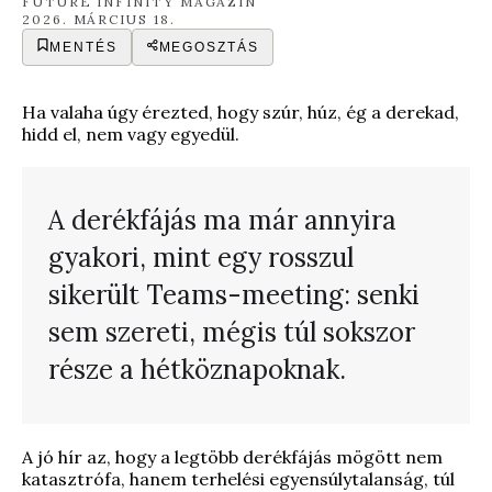
FUTURE INFINITY MAGAZIN
2026. MÁRCIUS 18.
MENTÉS
MEGOSZTÁS
Ha valaha úgy érezted, hogy szúr, húz, ég a derekad,
hidd el, nem vagy egyedül.
A derékfájás ma már annyira
gyakori, mint egy rosszul
sikerült Teams-meeting: senki
sem szereti, mégis túl sokszor
része a hétköznapoknak.
A jó hír az, hogy a legtöbb derékfájás mögött nem
katasztrófa, hanem terhelési egyensúlytalanság, túl