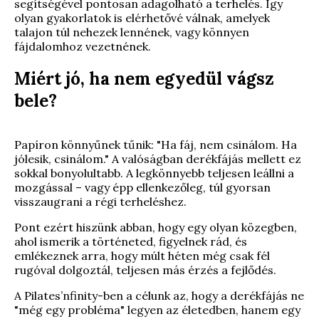
segítségével pontosan adagolható a terhelés. Így
olyan gyakorlatok is elérhetővé válnak, amelyek
talajon túl nehezek lennének, vagy könnyen
fájdalomhoz vezetnének.
Miért jó, ha nem egyedül vágsz
bele?
Papíron könnyűnek tűnik: "Ha fáj, nem csinálom. Ha
jólesik, csinálom." A valóságban derékfájás mellett ez
sokkal bonyolultabb. A legkönnyebb teljesen leállni a
mozgással – vagy épp ellenkezőleg, túl gyorsan
visszaugrani a régi terheléshez.
Pont ezért hiszünk abban, hogy egy olyan közegben,
ahol ismerik a történeted, figyelnek rád, és
emlékeznek arra, hogy múlt héten még csak fél
rugóval dolgoztál, teljesen más érzés a fejlődés.
A Pilates’nfinity-ben a célunk az, hogy a derékfájás ne
"még egy probléma" legyen az életedben, hanem egy