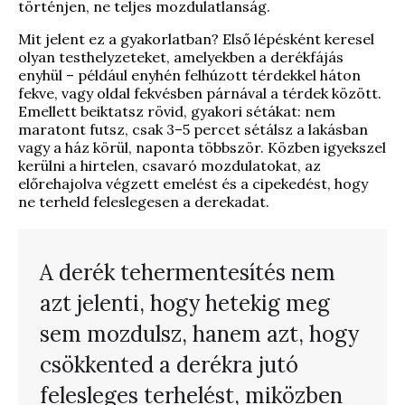
történjen, ne teljes mozdulatlanság.
Mit jelent ez a gyakorlatban? Első lépésként keresel
olyan testhelyzeteket, amelyekben a derékfájás
enyhül – például enyhén felhúzott térdekkel háton
fekve, vagy oldal fekvésben párnával a térdek között.
Emellett beiktatsz rövid, gyakori sétákat: nem
maratont futsz, csak 3–5 percet sétálsz a lakásban
vagy a ház körül, naponta többször. Közben igyekszel
kerülni a hirtelen, csavaró mozdulatokat, az
előrehajolva végzett emelést és a cipekedést, hogy
ne terheld feleslegesen a derekadat.
A derék tehermentesítés nem
azt jelenti, hogy hetekig meg
sem mozdulsz, hanem azt, hogy
csökkented a derékra jutó
felesleges terhelést, miközben