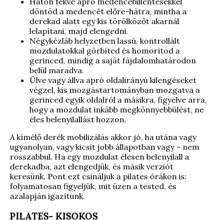
Háton fekve apró medencebillentésekkel
döntöd a medencét előre-hátra, mintha a
derekad alatt egy kis törölközőt akarnál
lelapítani, majd elengedni.
Négykézláb helyzetben lassú, kontrollált
mozdulatokkal görbíted és homorítod a
gerinced, mindig a saját fájdalomhatárodon
belül maradva.
Ülve vagy állva apró oldalirányú kilengéseket
végzel, kis mozgástartományban mozgatva a
gerinced egyik oldalról a másikra, figyelve arra,
hogy a mozdulat inkább megkönnyebbülést, ne
éles belenyilallást hozzon.
A kímélő derék mobilizálás akkor jó, ha utána vagy
ugyanolyan, vagy kicsit jobb állapotban vagy – nem
rosszabbul. Ha egy mozdulat élesen belenyilall a
derekadba, azt elengedjük, és másik verziót
keresünk. Pont ezt csináljuk a pilates órákon is:
folyamatosan figyeljük, mit üzen a tested, és
azalapján igazítunk.
PILATES- KISOKOS