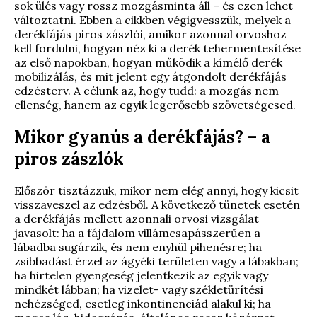
sok ülés vagy rossz mozgásminta áll – és ezen lehet
változtatni. Ebben a cikkben végigvesszük, melyek a
derékfájás piros zászlói, amikor azonnal orvoshoz
kell fordulni, hogyan néz ki a derék tehermentesítése
az első napokban, hogyan működik a kímélő derék
mobilizálás, és mit jelent egy átgondolt derékfájás
edzésterv. A célunk az, hogy tudd: a mozgás nem
ellenség, hanem az egyik legerősebb szövetségesed.
Mikor gyanús a derékfájás? – a
piros zászlók
Először tisztázzuk, mikor nem elég annyi, hogy kicsit
visszaveszel az edzésből. A következő tünetek esetén
a derékfájás mellett azonnali orvosi vizsgálat
javasolt: ha a fájdalom villámcsapásszerűen a
lábadba sugárzik, és nem enyhül pihenésre; ha
zsibbadást érzel az ágyéki területen vagy a lábakban;
ha hirtelen gyengeség jelentkezik az egyik vagy
mindkét lábban; ha vizelet- vagy székletürítési
nehézséged, esetleg inkontinenciád alakul ki; ha