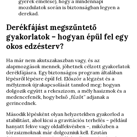
gyerek emelése), hogy a mindennapi
mozdulatok során is biztonságban legyen a
derekad.
Derékfájást megszűntető
gyakorlatok – hogyan épül fel egy
okos edzésterv?
Ha már nem akutszakaszban vagy, és az
alapmozgások mennek, jöhetnek célzott gyakorlatok
derékfájásra. Egy biztonságos program általában
lépésről lépésre épül fel. Először a légzést és a
mélyizmok újrakapcsolását tanulod meg: hogyan
dolgozik együtt a rekeszizom, a mély hasizmok és a
medencefenék, hogy belső „fűzőt” adjanak a
gerincednek.
Második lépésként olyan helyzetekben gyakorlod a
stabilitást, ahol kicsi a gravitációs terhelés – például
hanyatt fekve vagy oldalfekvésben –, miközben a
törzsizmoknak már dolgozniuk kell. Ezután