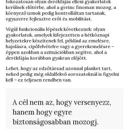
fokozatosan olyan derékfájás elleni gyakorlatok
kerülnek előtérbe, ahol a gerinc finoman mozog, a
környező izmok pedig kontrolláltan tartanak,
egyszerre fejlesztve erőt és mobilitást.
Végül funkcionális lépések következnek: olyan
gyakorlatok, amelyek kifejezetten a hétköznapi
helyzetekre készítenek fel, például az emelésre,
hajolásra, cipőfelvételre vagy a gyerekemelésre –
éppen azokban a szituációkban segítve, ahol a
derékfájás korábban gyakran előjött.
Lehet, hogy az edzőtársad azonnal planket tart,
neked pedig még oldalfekvő sorozatoknál is figyelni
kell – ez teljesen rendben van.
A cél nem az, hogy versenyezz,
hanem hogy egyre
biztonságosabban mozogj.