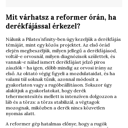
Mit várhatsz a reformer órán, ha
derékfájással érkezel?
Nálunk a Pilates’nfinity-ben úgy kezeljük a derékfájás
témáját, mint egy közös projektet. Az első órád
elején megbeszéljük, milyen jellegű a derékfájásod,
voltál-e orvosnál, milyen diagnózisok születtek, és
vannak-e nálad ismert derékfájást jelző piros
zászlók – ha igen, előbb mindig az orvosi irány az
első. Az oktató végig figyeli a mozdulataidat, és ha
valami túl soknak tűnik, azonnal módosít a
gyakorlaton vagy a rugóbeállításon. Sokszor úgy
alakítjuk a gyakorlatokat, hogy derék
tehermentesítés mellett is intenzíven dolgozzon a
láb és a törzs: a törzs stabilizál, a végtagok
mozognak, miközben a derék nincs közvetlen
nyomás alatt.
A reformer gép hatalmas előnye, hogy a rugók