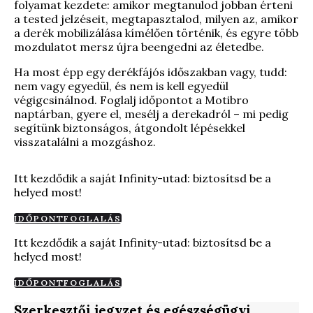
folyamat kezdete: amikor megtanulod jobban érteni
a tested jelzéseit, megtapasztalod, milyen az, amikor
a derék mobilizálása kímélően történik, és egyre több
mozdulatot mersz újra beengedni az életedbe.
Ha most épp egy derékfájós időszakban vagy, tudd:
nem vagy egyedül, és nem is kell egyedül
végigcsinálnod. Foglalj időpontot a Motibro
naptárban, gyere el, mesélj a derekadról – mi pedig
segítünk biztonságos, átgondolt lépésekkel
visszatalálni a mozgáshoz.
Itt kezdődik a saját Infinity-utad: biztosítsd be a
helyed most!
IDŐPONTFOGLALÁS
Itt kezdődik a saját Infinity-utad: biztosítsd be a
helyed most!
IDŐPONTFOGLALÁS
Szerkesztői jegyzet és egészségügyi