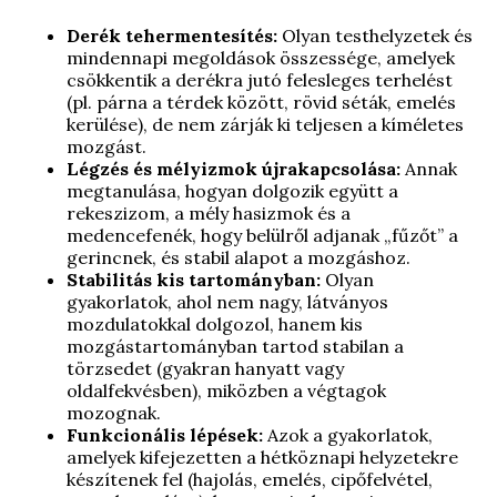
Derék tehermentesítés:
Olyan testhelyzetek és
mindennapi megoldások összessége, amelyek
csökkentik a derékra jutó felesleges terhelést
(pl. párna a térdek között, rövid séták, emelés
kerülése), de nem zárják ki teljesen a kíméletes
mozgást.
Légzés és mélyizmok újrakapcsolása:
Annak
megtanulása, hogyan dolgozik együtt a
rekeszizom, a mély hasizmok és a
medencefenék, hogy belülről adjanak „fűzőt” a
gerincnek, és stabil alapot a mozgáshoz.
Stabilitás kis tartományban:
Olyan
gyakorlatok, ahol nem nagy, látványos
mozdulatokkal dolgozol, hanem kis
mozgástartományban tartod stabilan a
törzsedet (gyakran hanyatt vagy
oldalfekvésben), miközben a végtagok
mozognak.
Funkcionális lépések:
Azok a gyakorlatok,
amelyek kifejezetten a hétköznapi helyzetekre
készítenek fel (hajolás, emelés, cipőfelvétel,