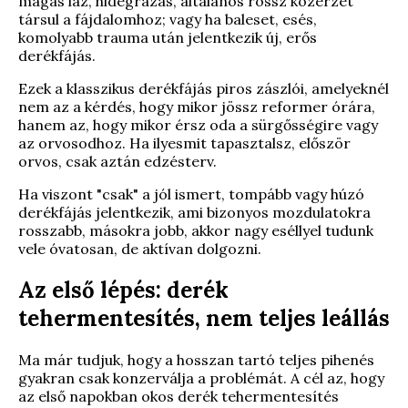
magas láz, hidegrázás, általános rossz közérzet
társul a fájdalomhoz; vagy ha baleset, esés,
komolyabb trauma után jelentkezik új, erős
derékfájás.
Ezek a klasszikus derékfájás piros zászlói, amelyeknél
nem az a kérdés, hogy mikor jössz reformer órára,
hanem az, hogy mikor érsz oda a sürgősségire vagy
az orvosodhoz. Ha ilyesmit tapasztalsz, először
orvos, csak aztán edzésterv.
Ha viszont "csak" a jól ismert, tompább vagy húzó
derékfájás jelentkezik, ami bizonyos mozdulatokra
rosszabb, másokra jobb, akkor nagy eséllyel tudunk
vele óvatosan, de aktívan dolgozni.
Az első lépés: derék
tehermentesítés, nem teljes leállás
Ma már tudjuk, hogy a hosszan tartó teljes pihenés
gyakran csak konzerválja a problémát. A cél az, hogy
az első napokban okos derék tehermentesítés