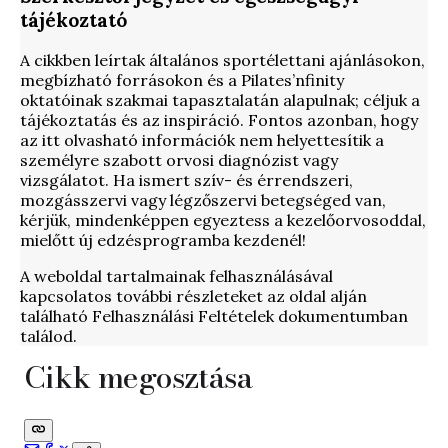
tájékoztató
A cikkben leírtak általános sportélettani ajánlásokon,
megbízható forrásokon és a Pilates’nfinity
oktatóinak szakmai tapasztalatán alapulnak; céljuk a
tájékoztatás és az inspiráció. Fontos azonban, hogy
az itt olvasható információk nem helyettesítik a
személyre szabott orvosi diagnózist vagy
vizsgálatot. Ha ismert szív- és érrendszeri,
mozgásszervi vagy légzőszervi betegséged van,
kérjük, mindenképpen egyeztess a kezelőorvosoddal,
mielőtt új edzésprogramba kezdenél!
A weboldal tartalmainak felhasználásával
kapcsolatos további részleteket az oldal alján
található Felhasználási Feltételek dokumentumban
találod.
Cikk megosztása
Szezonális periodizáció: hogyan maradj
Alsó végtagi stabilitás: térdvalgus
40+ erő–mobilitás egyensúly: